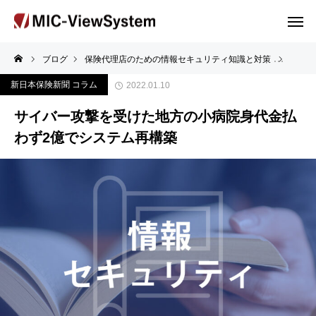
ブログ
保険代理店のための情報セキュリティ知識と対策
サイバ
新日本保険新聞 コラム
2022.01.10
サイバー攻撃を受けた地方の小病院身代金払
わず2億でシステム再構築