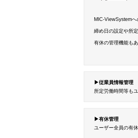
MIC-ViewSy
締め日の設定や所
有休の管理機能も
▶従業員情報管理
所定労働時間等も
▶有休管理
ユーザー全員の有