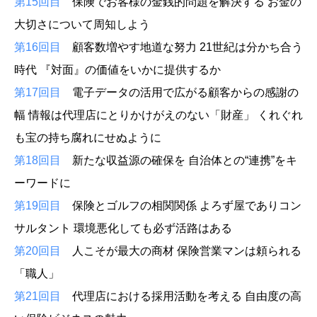
第15回目
保険でお客様の金銭的問題を解決する お金の
大切さについて周知しよう
第16回目
顧客数増やす地道な努力 21世紀は分かち合う
時代 『対面』の価値をいかに提供するか
第17回目
電子データの活用で広がる顧客からの感謝の
幅 情報は代理店にとりかけがえのない「財産」 くれぐれ
も宝の持ち腐れにせぬように
第18回目
新たな収益源の確保を 自治体との“連携”をキ
ーワードに
第19回目
保険とゴルフの相関関係 よろず屋でありコン
サルタント 環境悪化しても必ず活路はある
第20回目
人こそが最大の商材 保険営業マンは頼られる
「職人」
第21回目
代理店における採用活動を考える 自由度の高