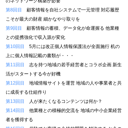
のネットワーク構築が必要
第8回目
顧客情報を自社システムで一元管理 対応履歴
こそが最大の財産 細かなやり取りを
第9回目
顧客情報の蓄積、データ化が命運握る 他業種
との提携強化で収入源が変化
第10回目
5月には改正個人情報保護法が全面施行 机の
上に個人情報記載の書類が・・・
第11回目
志を持つ地域の若手経営者とコラボ企画 新生
活がスタートする今が好機
第12回目
地域情報サイトを運営 地域の人や事業者と共
に成長する仕組作り
第13回目
人が来たくなるコンテンツは何か？
第14回目
他業種との積極的交流を 地域の中小企業経営
者を獲得する