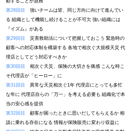
動することが急務
第28回目
強いチームは皆、同じ方向に向けて進んでい
る 組織として機能し続けることが不可欠 強い組織には
『イズム』がある
第29回目
災害救助法について把握しておこう 緊急時の
顧客への対応体制を構築する 各地で相次ぐ大規模天災 代
理店としてどう対応すべきか
第30回目
相次ぐ天災、保険の大切さを痛感 こんな時こ
そ代理店が「ヒーロー」に
第31回目
異常な天災相次ぐ1年 代理店にとっても多忙
な年に 代理店自らの「万一」を考える必要も 組織化で本
当の安心感を提供
第32回目
顧客が困ったときに思いだしてもらえるか 相
談に乗れる存在になる 情報が保険販売に変わり収益に