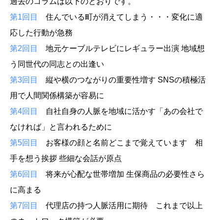
過去のコラムは以下のとおりです。
第1回目
住んでいる町が消えてしまう・・・変化に適
応した行動が急務
第2回目
地元ケーブルテレビにレギュラー出演 地域想
う同世代の同志との出逢い
第3回目
縦や横のつながりの重要性増す SNSの積極活
用で人間関係構築が容易に
第4回目
自社自身の人脈を地域に活かす「あの会社で
なければ」と言われるために
第5回目
お客様の顔と名前どこまで覚えています 相
手を想う挨拶 些細な会話が原点
第6回目
将来が心配な世帯増加 生保商品の必要性さら
に高まる
第7回目
代理店の持つ人脈活用に期待 これまで以上