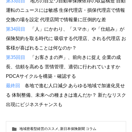
第33回目
地方の目立つ自動車保険依存の収益構造 自動
運転のニュースには敏感 生保代理店・損保代理店で情報
交換の場を設定 代理店間で情報量に圧倒的な差
第34回目
「人」にかわり、「スマホ」や「仕組み」が
保険契約を取る時代に 吸収する代理店、される代理店 お
客様が喜ばれることは何なのか？
第35回目
「お客さまの声」、前向きに捉え 企業の成
長、信頼を高める 苦情管理、適切に行われていますか
PDCAサイクルを構築・確認する
最終回
各地で進む人口減少 あらゆる地域で加速化見せ
る 体制整備、未来への種まきは進んだか？ 新たなリスク
出現にビジネスチャンスも
地域密着型経営のススメ
,
新日本保険新聞 コラム