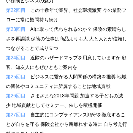
い保険ビジネスの魅力
第22回目
この十数年で業界、社会環境激変 今の業務フ
ローに常に疑問持ち続け
第23回目
AIに取って代わられるのか？ 保険の素晴らし
さを再認識 保険の仕事は商品よりも人 人と人とが信頼し
つながることで成り立つ
第24回目
近隣のハザードマップを用意していますか 顧
客、知友人にもぜひともご案内を
第25回目
ビジネスに繋がる人間関係の構築を推奨 地域
の団体やコミュニティに所属することは地域貢献
第26回目
さまざまな2018年問題 加速する子どもの減
少 地域貢献としてセミナー、催しを積極開催
第27回目
自主的にコンプライアンス順守を徹底するこ
とが自らを守る 保険会社から親離れする時に 自ら考え行