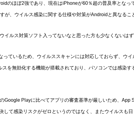
droidのほぼ2強であり、現在はiPhoneが60％超の普及率
ますが、ウイルス感染に関する仕様や対策がAndroidと異なる
いにウイルス対策ソフト入ってないなと思った方も少なくないは
公開となっているため、ウイルススキャンには対応しておらず、ウ
ルスを無効化する機能が搭載されており、パソコンでは感染するウ
droidのGoogle Playに比べてアプリの審査基準が厳しいため、A
決して感染リスクがゼロというのではなく、またウイルスも日