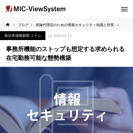
ブログ
保険代理店のための情報セキュリティ知識と対策
事務所
新日本保険新聞 コラム
2020.04.13
事務所機能のストップも想定する求められる
在宅勤務可能な態勢構築