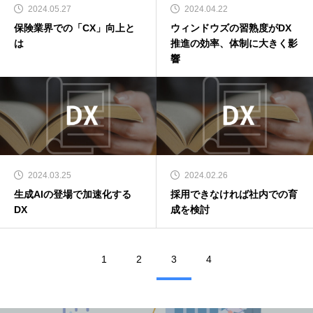
2024.05.27
2024.04.22
保険業界での「CX」向上と
ウィンドウズの習熟度がDX
は
推進の効率、体制に大きく影
響
2024.03.25
2024.02.26
生成AIの登場で加速化する
採用できなければ社内での育
DX
成を検討
1
2
3
4