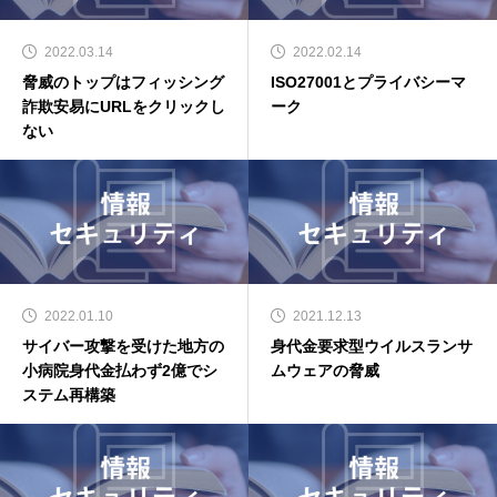
2022.03.14
2022.02.14
脅威のトップはフィッシング
ISO27001とプライバシーマ
詐欺安易にURLをクリックし
ーク
ない
2022.01.10
2021.12.13
サイバー攻撃を受けた地方の
身代金要求型ウイルスランサ
小病院身代金払わず2億でシ
ムウェアの脅威
ステム再構築