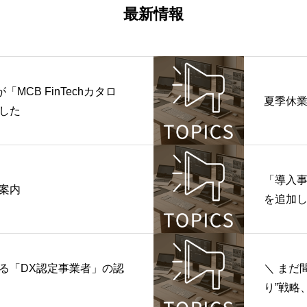
最新情報
mが「MCB FinTechカタロ
夏季休
した
「導入
案内
を追加
る「DX認定事業者」の認
＼ まだ
り”戦略